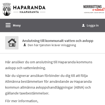
Välkommen
till
e-
tjänster
Meny
Logga in
u
-
Norrbottens
Anslutning till kommunalt vatten och avlopp
enämnd
Den här tjänsten kräver inloggning
Här ansöker du om anslutning till Haparanda kommuns
avlopp och vattenledning.
När du signerar ansökan förbinder du dig till att följa
Allmänna bestämmelser för användande av Haparanda
kommun allmänna avloppshandläggningar (ABVA) och
gällande taxebestämmelser.
För mer information,