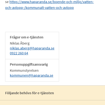
se
https://www.haparanda.se/boende-och-miljo/vatten-
och-avlopp-/kommunalt-vatten-och-avlopp
Frågor om e-tjänsten
Niklas Åberg
niklas.aberg@haparanda.se
0922 260 64
Personuppgiftsansvarig
Kommunstyrelsen
kommunen@haparanda.se
Följande behövs för e-tjänsten